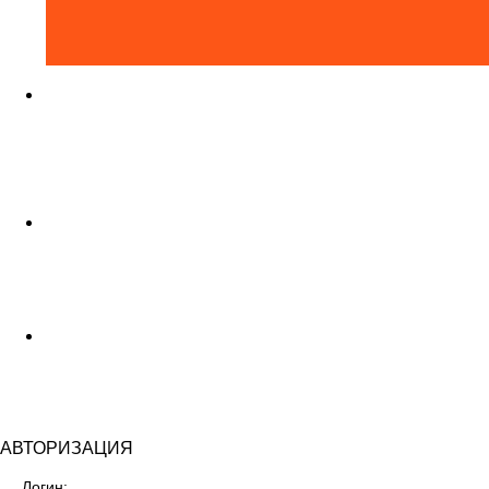
Задать вопрос
?
Покупок в корзине на
0₽
0
Скачать прайс-лист XLS
13.47 MB
АВТОРИЗАЦИЯ
Логин: