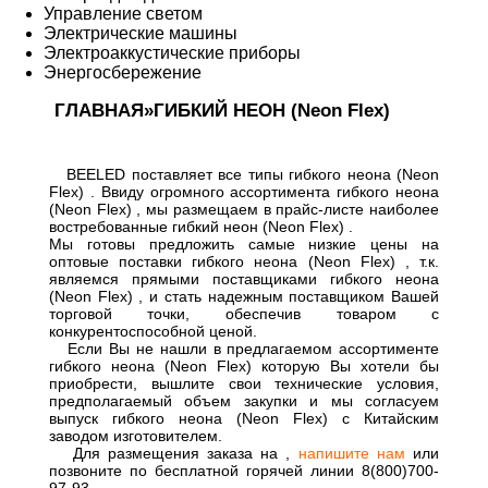
Управление светом
Электрические машины
Электроаккустические приборы
Энергосбережение
ГЛАВНАЯ
»
ГИБКИЙ НЕОН (Neon Flex)
BEELED поставляет все типы гибкого неона (Neon
Flex) . Ввиду огромного ассортимента гибкого неона
(Neon Flex) , мы размещаем в прайс-листе наиболее
востребованные гибкий неон (Neon Flex) .
Мы готовы предложить самые низкие цены на
оптовые поставки гибкого неона (Neon Flex) , т.к.
являемся прямыми поставщиками гибкого неона
(Neon Flex) , и стать надежным поставщиком Вашей
торговой точки, обеспечив товаром с
конкурентоспособной ценой.
Если Вы не нашли в предлагаемом ассортименте
гибкого неона (Neon Flex) которую Вы хотели бы
приобрести, вышлите свои технические условия,
предполагаемый объем закупки и мы согласуем
выпуск гибкого неона (Neon Flex) с Китайским
заводом изготовителем.
Для размещения заказа на
,
напишите нам
или
позвоните по бесплатной горячей линии 8(800)700-
97-93