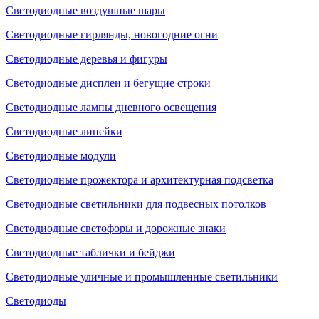
Светодиодные воздушные шары
Светодиодные гирлянды, новогодние огни
Светодиодные деревья и фигуры
Светодиодные дисплеи и бегущие строки
Светодиодные лампы дневного освещения
Светодиодные линейки
Светодиодные модули
Светодиодные прожектора и архитектурная подсветка
Светодиодные светильники для подвесных потолков
Светодиодные светофоры и дорожные знаки
Светодиодные таблички и бейджи
Светодиодные уличные и промышленные светильники
Светодиоды