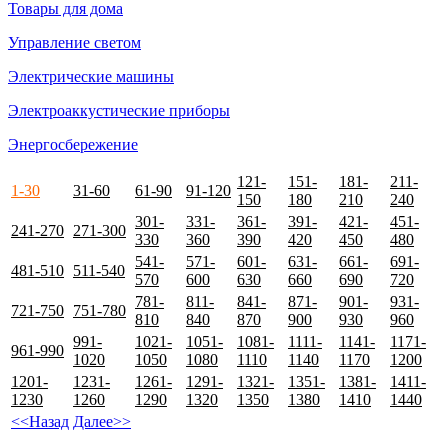
Товары для дома
Управление светом
Электрические машины
Электроаккустические приборы
Энергосбережение
121-
151-
181-
211-
1-30
31-60
61-90
91-120
150
180
210
240
301-
331-
361-
391-
421-
451-
241-270
271-300
330
360
390
420
450
480
541-
571-
601-
631-
661-
691-
481-510
511-540
570
600
630
660
690
720
781-
811-
841-
871-
901-
931-
721-750
751-780
810
840
870
900
930
960
991-
1021-
1051-
1081-
1111-
1141-
1171-
961-990
1020
1050
1080
1110
1140
1170
1200
1201-
1231-
1261-
1291-
1321-
1351-
1381-
1411-
1230
1260
1290
1320
1350
1380
1410
1440
<<Назад
Далее>>